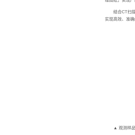
维图纸，实现产
结合CT扫描技
实现高效、准确
▲ 观测样