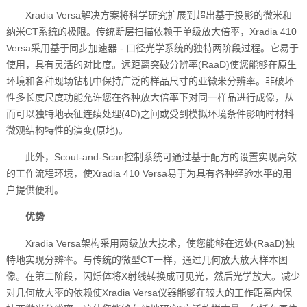
Xradia Versa解决方案将科学研究扩展到超出基于投影的微米和
纳米CT系统的极限。传统断层扫描依赖于单级放大倍率，Xradia 410
Versa采用基于同步加速器 - 口径光学系统的独特两阶段过程。它易于
使用，具有灵活的对比度。远距离突破分辨率(RaaD)使您能够在原生
环境和各种现场钻机中保持广泛的样品尺寸的亚微米分辨率。非破坏
性多长度尺度功能允许您在各种放大倍率下对同一样品进行成像，从
而可以独特地表征连续处理(4D)之间或受到模拟环境条件影响时材料
微观结构特性的演变(原地)。
此外，Scout-and-Scan控制系统可通过基于配方的设置实现高效
的工作流程环境，使Xradia 410 Versa易于为具有各种经验水平的用
户提供便利。
优势
Xradia Versa架构采用两级放大技术，使您能够在远处(RaaD)独
特地实现分辨率。与传统的微型CT一样，通过几何放大放大样本图
像。在第二阶段，闪烁体将X射线转换成可见光，然后光学放大。减少
对几何放大率的依赖使Xradia Versa仪器能够在较大的工作距离内保